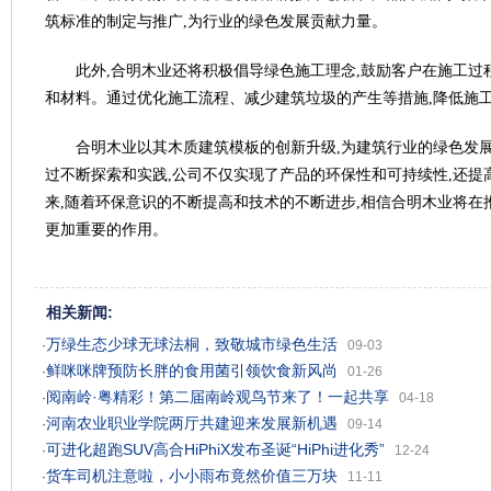
筑标准的制定与推广,为行业的绿色发展贡献力量。
此外,合明木业还将积极倡导绿色施工理念,鼓励客户在施工过
和材料。通过优化施工流程、减少建筑垃圾的产生等措施,降低施
合明木业以其木质建筑模板的创新升级,为建筑行业的绿色发
过不断探索和实践,公司不仅实现了产品的环保性和可持续性,还提
来,随着环保意识的不断提高和技术的不断进步,相信合明木业将在
更加重要的作用。
相关新闻:
万绿生态少球无球法桐，致敬城市绿色生活
·
09-03
鲜咪咪牌预防长胖的食用菌引领饮食新风尚
·
01-26
阅南岭·粤精彩！第二届南岭观鸟节来了！一起共享
·
04-18
河南农业职业学院两厅共建迎来发展新机遇
·
09-14
可进化超跑SUV高合HiPhiX发布圣诞“HiPhi进化秀”
·
12-24
货车司机注意啦，小小雨布竟然价值三万块
·
11-11