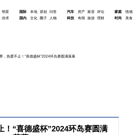
明星
国际
本地
原创
问答
汽车
房产
家居
评论
家庭
情感
供求
国内
文化
圈子
人物
科技
奇闻
旅游
理财
时尚
美食
界，热爱不止！“喜德盛杯”2024环岛赛圆满落幕
！“喜德盛杯”2024环岛赛圆满