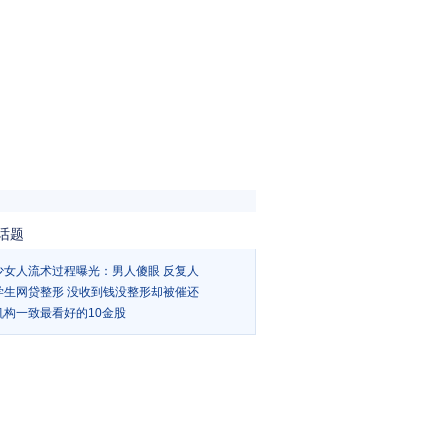
话题
少女人流术过程曝光：男人傻眼 反复人
学生网贷整形 没收到钱没整形却被催还
机构一致最看好的10金股