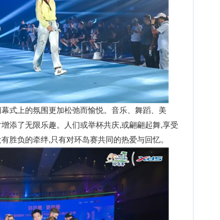
闭幕式上的氛围更加松弛而愉悦。音乐、舞蹈、美
对增添了无限乐趣。人们或举杯共庆,或翩翩起舞,享受
没有胜负的牵绊,只有对环岛赛共同的热爱与回忆。