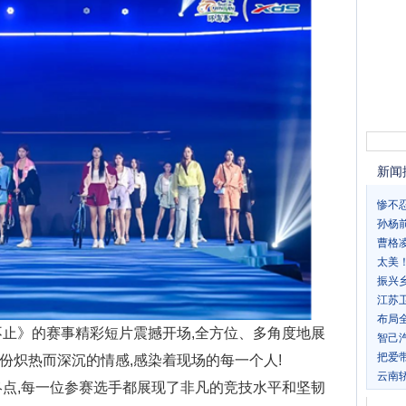
新闻
惨不
孙杨
曹格
太美
振兴
江苏
布局全
不止》的赛事精彩短片震撼开场,全方位、多角度地展
智己汽
把爱
份炽热而深沉的情感,感染着现场的每一个人!
云南
终点,每一位参赛选手都展现了非凡的竞技水平和坚韧