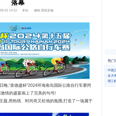
落幕
9-02 14:22
未知
编辑:系统采编
热门
·
中国
·
女大
·
周三
日晚,“喜德盛杯”2024环海南岛国际公路自行车赛闭
与激情的盛宴画上了完美的句号!
为主题,用热情、时尚而又松弛的氛围,打造了一场属于