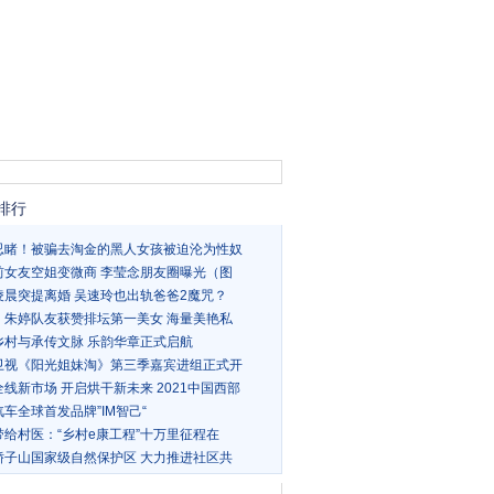
排行
忍睹！被骗去淘金的黑人女孩被迫沦为性奴
前女友空姐变微商 李莹念朋友圈曝光（图
凌晨突提离婚 吴速玲也出轨爸爸2魔咒？
！朱婷队友获赞排坛第一美女 海量美艳私
乡村与承传文脉 乐韵华章正式启航
卫视《阳光姐妹淘》第三季嘉宾进组正式开
线新市场 开启烘干新未来 2021中国西部
车全球首发品牌”IM智己“
带给村医：“乡村e康工程”十万里征程在
轿子山国家级自然保护区 大力推进社区共