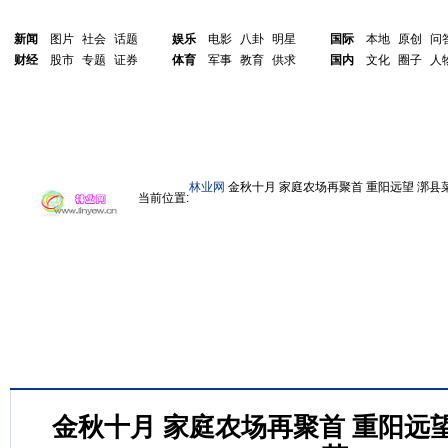
新闻
图片
社会
话题
娱乐
电影
八卦
明星
国际
本地
原创
问
财经
股市
专题
证券
体育
军事
教育
供求
国内
文化
圈子
人
林业网
金秋十月 家庭农场再聚首 重阳远望 漷县
当前位置:
金秋十月 家庭农场再聚首 重阳远