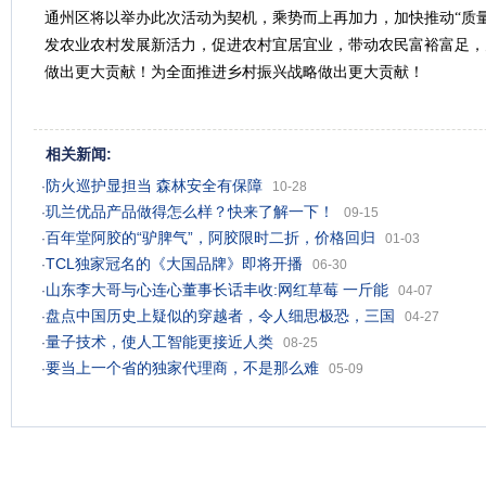
通州区将以举办此次活动为契机，乘势而上再加力，加快推动“质量
发农业农村发展新活力，促进农村宜居宜业，带动农民富裕富足，
做出更大贡献！为全面推进乡村振兴战略做出更大贡献！
相关新闻:
防火巡护显担当 森林安全有保障
·
10-28
玑兰优品产品做得怎么样？快来了解一下！
·
09-15
百年堂阿胶的“驴脾气”，阿胶限时二折，价格回归
·
01-03
TCL独家冠名的《大国品牌》即将开播
·
06-30
山东李大哥与心连心董事长话丰收:网红草莓 一斤能
·
04-07
盘点中国历史上疑似的穿越者，令人细思极恐，三国
·
04-27
量子技术，使人工智能更接近人类
·
08-25
要当上一个省的独家代理商，不是那么难
·
05-09