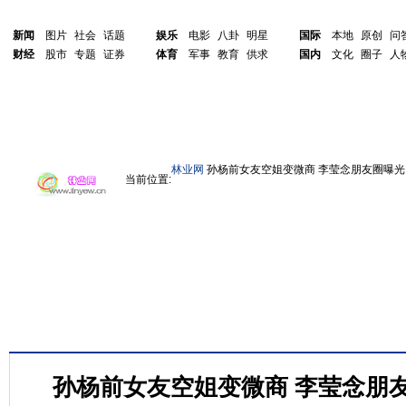
新闻
图片
社会
话题
娱乐
电影
八卦
明星
国际
本地
原创
问
财经
股市
专题
证券
体育
军事
教育
供求
国内
文化
圈子
人
林业网
孙杨前女友空姐变微商 李莹念朋友圈曝光
当前位置:
孙杨前女友空姐变微商 李莹念朋