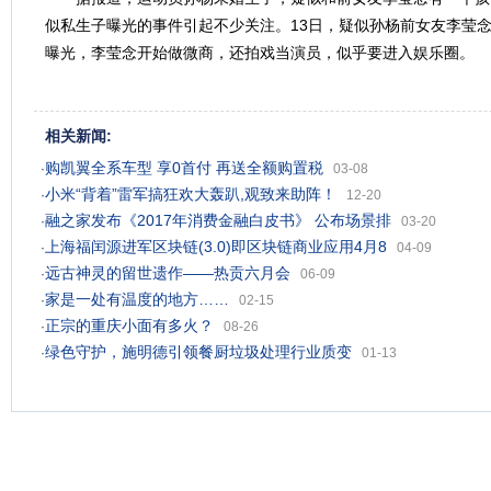
似私生子曝光的事件引起不少关注。13日，疑似孙杨前女友李莹
曝光，李莹念开始做微商，还拍戏当演员，似乎要进入娱乐圈。
相关新闻:
购凯翼全系车型 享0首付 再送全额购置税
·
03-08
小米“背着”雷军搞狂欢大轰趴,观致来助阵！
·
12-20
融之家发布《2017年消费金融白皮书》 公布场景排
·
03-20
上海福闰源进军区块链(3.0)即区块链商业应用4月8
·
04-09
远古神灵的留世遗作——热贡六月会
·
06-09
家是一处有温度的地方……
·
02-15
正宗的重庆小面有多火？
·
08-26
绿色守护，施明德引领餐厨垃圾处理行业质变
·
01-13