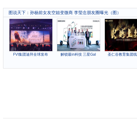
图说天下
：
孙杨前女友空姐变微商 李莹念朋友圈曝光（图）
FVI集团迪拜全球发布
解锁最in科技 三星Gal
圣仁谷教育集团线