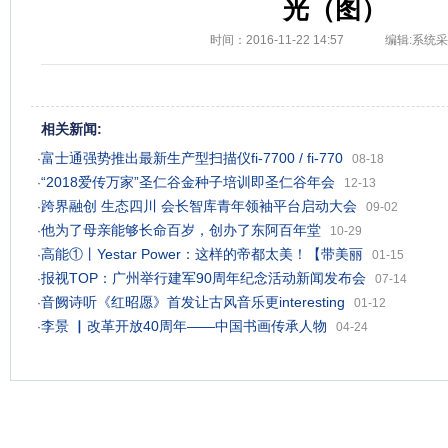
光（图）
时间：2016-11-22 14:57
编辑:系统
相关新闻:
富士通强势推出最新生产型扫描仪fi-7700 / fi-770
·
08-18
“2018爱传万家”圣仁谷金种子培训即圣仁谷年会
·
12-13
跨界融创 生态四川 会长智库青年领袖平台启动大会
·
09-02
他为了母亲能够长命百岁，创办了东阿百年堂
·
10-29
高能①丨Yestar Power：这样的帝都太美！【带美丽
·
01-15
报视TOP：广州举行建军90周年纪念活动新闻发布会
·
07-14
音阙诗听《红昭愿》首发让古风音乐更interesting
·
01-12
李景 ▏改革开放40周年——中国书画传承人物
·
04-24