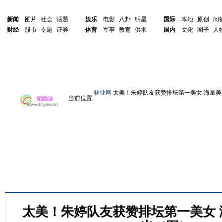
新闻
图片
社会
话题
娱乐
电影
八卦
明星
国际
本地
原创
问
财经
股市
专题
证券
体育
军事
教育
供求
国内
文化
圈子
人
林业网
太美！朱婷队友获赞排坛第一美女 海量
当前位置:
太美！朱婷队友获赞排坛第一美女