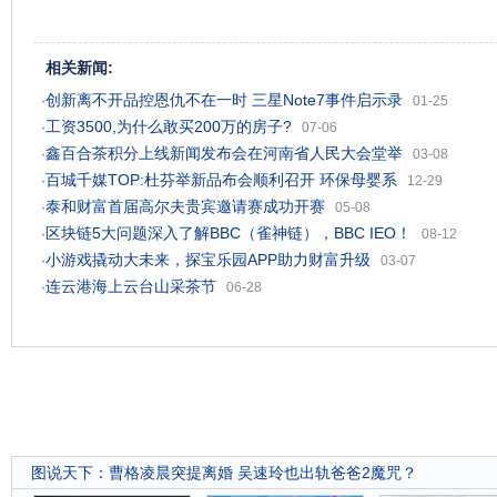
相关新闻:
创新离不开品控恩仇不在一时 三星Note7事件启示录
·
01-25
工资3500,为什么敢买200万的房子?
·
07-06
鑫百合茶积分上线新闻发布会在河南省人民大会堂举
·
03-08
百城千媒TOP:杜芬举新品布会顺利召开 环保母婴系
·
12-29
泰和财富首届高尔夫贵宾邀请赛成功开赛
·
05-08
区块链5大问题深入了解BBC（雀神链），BBC IEO！
·
08-12
小游戏撬动大未来，探宝乐园APP助力财富升级
·
03-07
连云港海上云台山采茶节
·
06-28
图说天下
：
曹格凌晨突提离婚 吴速玲也出轨爸爸2魔咒？