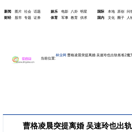
新闻
图片
社会
话题
娱乐
电影
八卦
明星
国际
本地
原创
问
财经
股市
专题
证券
体育
军事
教育
供求
国内
文化
圈子
人
林业网
曹格凌晨突提离婚 吴速玲也出轨爸爸2魔
当前位置:
曹格凌晨突提离婚 吴速玲也出轨